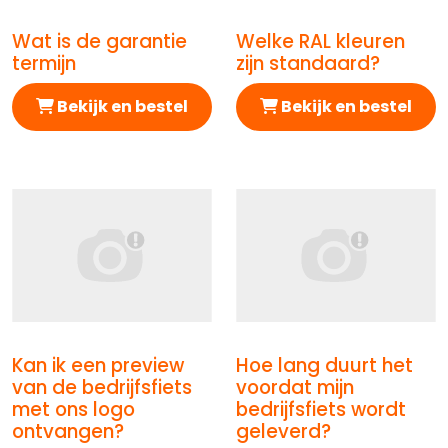
Wat is de garantie
Welke RAL kleuren
Afbeelding Wat is de garantie termijn
Afbeelding Welke RAL kleu
termijn
zijn standaard?
Bekijk en bestel
Bekijk en bestel
Kan ik een preview
Hoe lang duurt het
Afbeelding Kan ik een preview van de bedrijfsfiets m
Afbeelding Hoe lang duurt 
van de bedrijfsfiets
voordat mijn
met ons logo
bedrijfsfiets wordt
ontvangen?
geleverd?