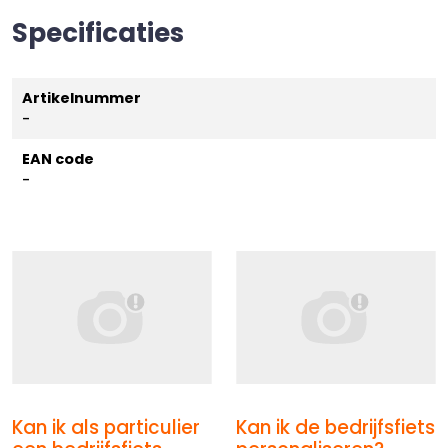
Specificaties
Artikelnummer
-
EAN code
-
Kan ik als particulier
Kan ik de bedrijfsfiets
Afbeelding Kan ik als particulier een bedrijfsfiets best
Afbeelding Kan ik de bedri