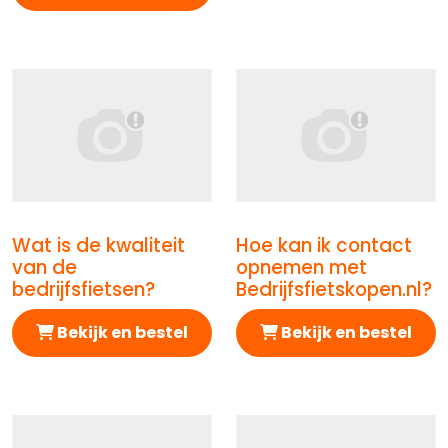
Wat is de kwaliteit
Hoe kan ik contact
Afbeelding Wat is de kwaliteit van de bedrijfsfietsen?
Afbeelding Hoe kan ik con
van de
opnemen met
bedrijfsfietsen?
Bedrijfsfietskopen.nl?
Bekijk en bestel
Bekijk en bestel