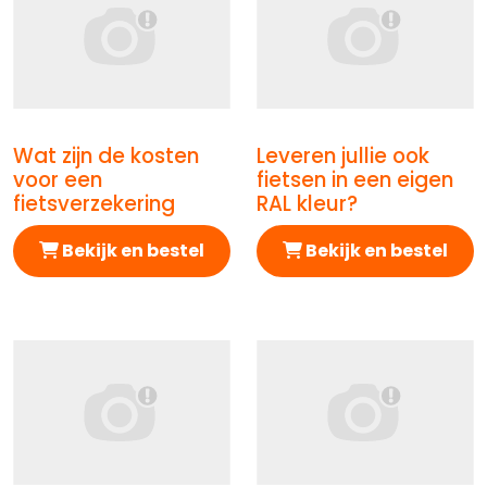
Wat zijn de kosten
Leveren jullie ook
Afbeelding Wat zijn de kosten voor een fietsverzekeri
Afbeelding Leveren jullie o
voor een
fietsen in een eigen
fietsverzekering
RAL kleur?
Bekijk en bestel
Bekijk en bestel