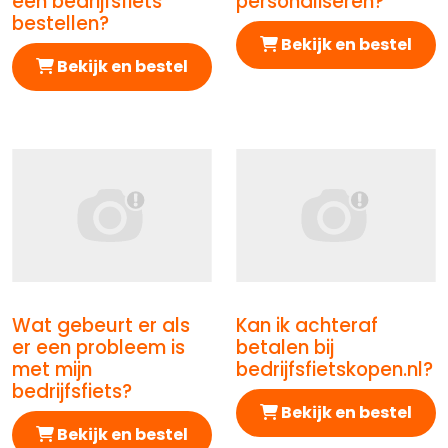
een bedrijfsfiets
personaliseren?
bestellen?
Bekijk en bestel
Bekijk en bestel
Wat gebeurt er als
Kan ik achteraf
Afbeelding Wat gebeurt er als er een probleem is met m
Afbeelding Kan ik achteraf
er een probleem is
betalen bij
met mijn
bedrijfsfietskopen.nl?
bedrijfsfiets?
Bekijk en bestel
Bekijk en bestel