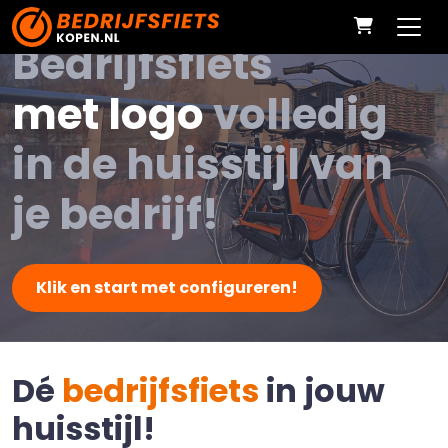
Bedrijfsfiets
met logo
volledig
in de huisstijl van
je bedrijf!
Klik en start met configureren!
Dé
bedrijfsfiets
in jouw
huisstijl!