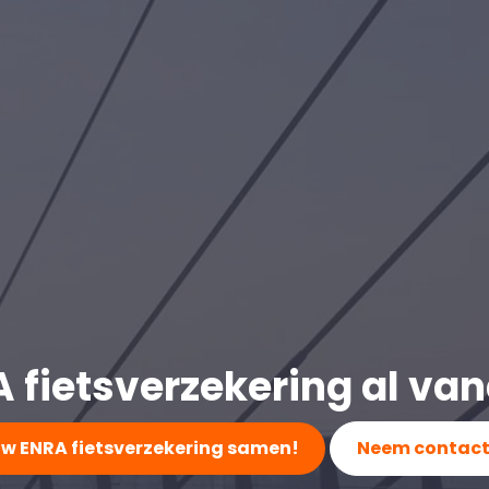
fietsverzekering al van
ouw ENRA fietsverzekering samen!
Neem contact