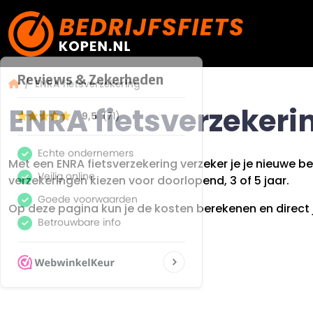
Home
ENRA fietsverzekering
ENRA fietsverzekeri
Met een ENRA fietsverzekering verzeker je je nieuwe bed
verzekeringen kiezen voor doorlopend, 3 of 5 jaar.
Op deze pagina kun je de kosten berekenen en direct je