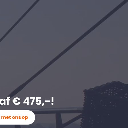
af € 475,-!
 met ons op