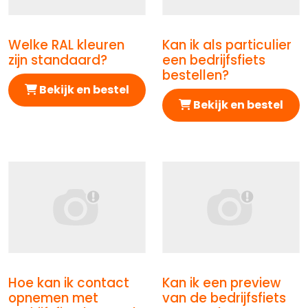
Welke RAL kleuren
Kan ik als particulier
Afbeelding Welke RAL kleuren zijn standaard?
Afbeelding Kan ik als parti
zijn standaard?
een bedrijfsfiets
bestellen?
Bekijk en bestel
Bekijk en bestel
Hoe kan ik contact
Kan ik een preview
Afbeelding Hoe kan ik contact opnemen met Bedrijfsf
Afbeelding Kan ik een pre
opnemen met
van de bedrijfsfiets