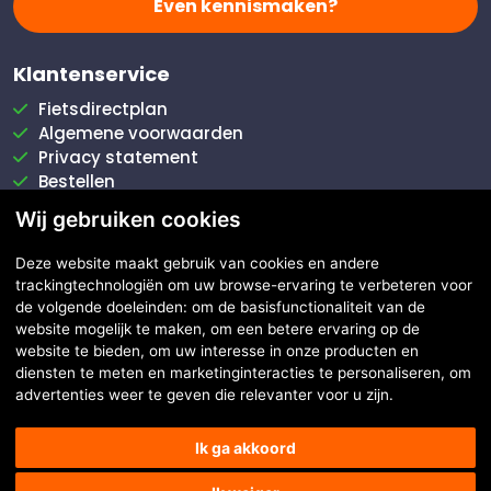
Even kennismaken?
Klantenservice
Fietsdirectplan
Algemene voorwaarden
Privacy statement
Bestellen
Betalen
Wij gebruiken cookies
Bezorgen
Klachten afhandeling
Deze website maakt gebruik van cookies en andere
Veel gestelde vragen
trackingtechnologiën om uw browse-ervaring te verbeteren voor
de volgende doeleinden:
om de basisfunctionaliteit van de
website mogelijk te maken
,
om een betere ervaring op de
Toepassingen
website te bieden
,
om uw interesse in onze producten en
diensten te meten en marketinginteracties te personaliseren
,
om
Reclamefiets
advertenties weer te geven die relevanter voor u zijn
.
Leenfiets
Bezorgfiets
Ik ga akkoord
Promotiefiets