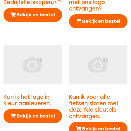
Bedrijfsfietskopen.nl?
met ons logo
ontvangen?
Bekijk en bestel
Bekijk en bestel
Kan ik het logo in
Kan ik voor alle
Afbeelding Kan ik het logo in kleur aanleveren.
Afbeelding Kan ik voor all
kleur aanleveren.
fietsen sloten met
dezelfde sleutels
ontvangen.
Bekijk en bestel
Bekijk en bestel