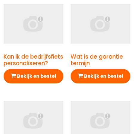
Kan ik de bedrijfsfiets
Wat is de garantie
Afbeelding Kan ik de bedrijfsfiets personaliseren?
Afbeelding Wat is de garan
personaliseren?
termijn
Bekijk en bestel
Bekijk en bestel