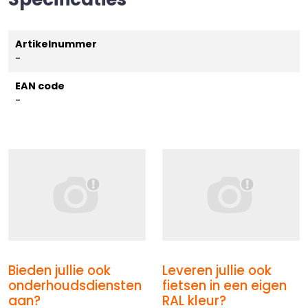
Artikelnummer
-
EAN code
-
Bieden jullie ook
Leveren jullie ook
Afbeelding Bieden jullie ook onderhoudsdiensten aan
Afbeelding Leveren jullie o
onderhoudsdiensten
fietsen in een eigen
aan?
RAL kleur?